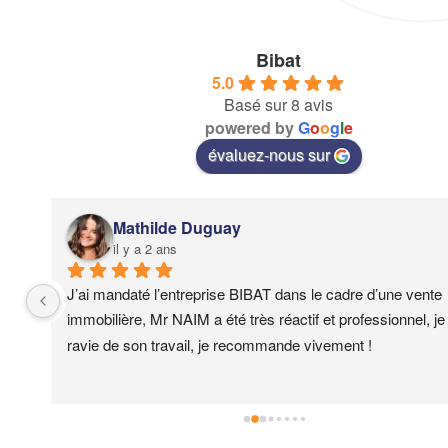
Bibat
5.0
Basé sur 8 avis
powered by
G
o
o
g
l
e
évaluez-nous sur
Mathilde Duguay
il y a 2 ans
J’ai mandaté l’entreprise BIBAT dans le cadre d’une vente 
immobilière, Mr NAIM a été très réactif et professionnel, je 
ravie de son travail, je recommande vivement !