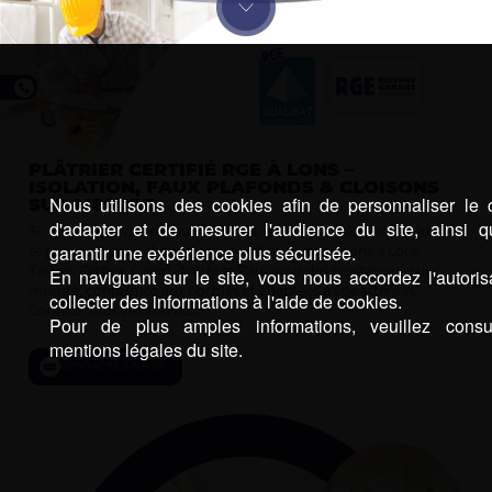
PLÂTRIER CERTIFIÉ RGE À LONS –
ISOLATION, FAUX PLAFONDS & CLOISONS
Nous utilisons des cookies afin de personnaliser le 
SUR MESURE
d'adapter et de mesurer l'audience du site, ainsi 
30 ans d’expertise en faux plafonds, isolation et cloisons. « Qualité
garantir une expérience plus sécurisée.
et précision pour chaque projet ! » Nous intervenons à Lons,
Tarbes, Orthez, Garlin, Arudy et Pau, pour des prestations sur
En naviguant sur le site, vous nous accordez l'autoris
mesure, conformes aux normes et adaptées à vos attentes.
collecter des informations à l'aide de cookies.
Confiez-nous vos travaux !
Pour de plus amples informations, veuillez consul
mentions légales du site.
CONTACTEZ-NOUS